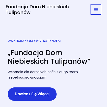
Skip
Main
Fundacja Dom Niebieskich
to
Tulipanów
Men
content
WSPIERAMY OSOBY Z AUTYZMEM
„Fundacja Dom
Niebieskich Tulipanów”
Wsparcie dla dorosłych osób z autyzmem i
niepełnosprawnościami
Dowiedz Się Więcej